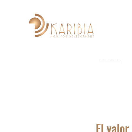
INICIO
ACERCA DE
PROYECTOS
COLABORA
G
El valo